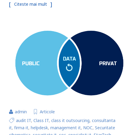
Citeste mai mult
admin
Articole
audit IT
,
Class IT
,
class it outsourcing
,
consultanta
it
,
firma it
,
helpdesk
,
management it
,
NOC
,
Securitate
cibernetica
,
securitate it
,
soc
,
specialisti it
,
StarTech