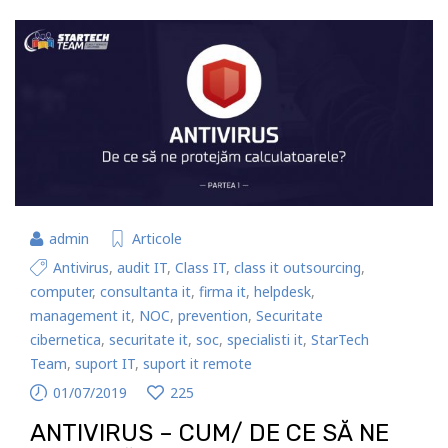
admin
Articole
Antivirus
,
audit IT
,
Class IT
,
class it outsourcing
,
computer
,
consultanta it
,
firma it
,
helpdesk
,
management it
,
NOC
,
prevention
,
Securitate
cibernetica
,
securitate it
,
soc
,
specialisti it
,
StarTech
Team
,
suport IT
,
suport it remote
01/07/2019
225
ANTIVIRUS – CUM/ DE CE SĂ NE