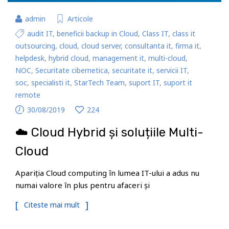
admin
Articole
audit IT
,
beneficii backup in Cloud
,
Class IT
,
class it
outsourcing
,
cloud
,
cloud server
,
consultanta it
,
firma it
,
helpdesk
,
hybrid cloud
,
management it
,
multi-cloud
,
NOC
,
Securitate cibernetica
,
securitate it
,
servicii IT
,
soc
,
specialisti it
,
StarTech Team
,
suport IT
,
suport it
remote
30/08/2019
224
☁️ Cloud Hybrid și soluțiile Multi-
Cloud
Apariția Cloud computing în lumea IT-ului a adus nu
numai valore în plus pentru afaceri și
Citeste mai mult