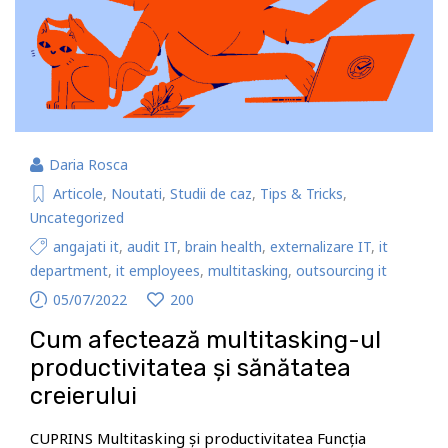
Daria Rosca
Articole
,
Noutati
,
Studii de caz
,
Tips & Tricks
,
Uncategorized
angajati it
,
audit IT
,
brain health
,
externalizare IT
,
it
department
,
it employees
,
multitasking
,
outsourcing it
05/07/2022
200
Cum afectează multitasking-ul
productivitatea și sănătatea
creierului
CUPRINS Multitasking și productivitatea Funcția