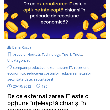
Daria Rosca
Articole
,
Noutati
,
Technology
,
Tips & Tricks
,
Uncategorized
companii productive
,
externalizare IT
,
recesiune
economica
,
reducerea costurilor
,
reducerea riscurilor
,
securitate date
,
securitate it
20/10/2022
196
De ce externalizarea IT este o
opțiune înțeleaptă chiar și în