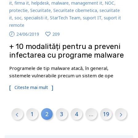
it
,
firma it
,
helpdesk
,
malware
,
management it
,
NOC
,
protectie
,
Securitate
,
Securitate cibernetica
,
securitate
it
,
soc
,
specialisti it
,
StarTech Team
,
suport IT
,
suport it
remote
24/06/2019
209
+ 10 modalități pentru a preveni
infectarea cu programe malware
Programele de tip malware atacă, în general,
sistemele vulnerabile precum un sistem de ope
Citeste mai mult
1
2
3
4
…
19