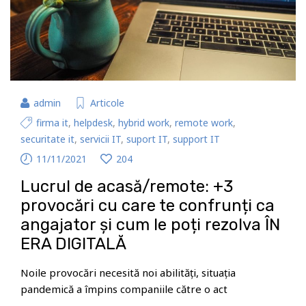
admin
Articole
firma it
,
helpdesk
,
hybrid work
,
remote work
,
securitate it
,
servicii IT
,
suport IT
,
support IT
11/11/2021
204
Lucrul de acasă/remote: +3
provocări cu care te confrunți ca
angajator și cum le poți rezolva ÎN
ERA DIGITALĂ
Noile provocări necesită noi abilități, situația
pandemică a împins companiile către o act